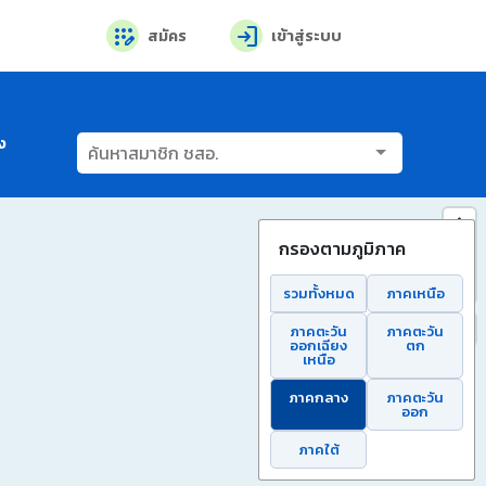
app_registration
login
สมัคร
เข้าสู่ระบบ
ง
กรองตามภูมิภาค
รวมทั้งหมด
ภาคเหนือ
ภาคตะวัน
ภาคตะวัน
ออกเฉียง
ตก
เหนือ
ภาคกลาง
ภาคตะวัน
ออก
ภาคใต้