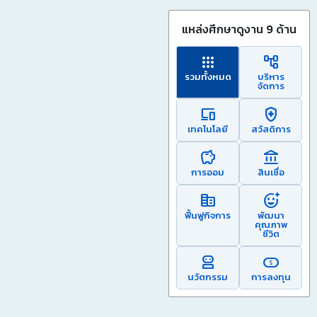
แหล่งศึกษาดูงาน 9 ด้าน
apps
account_tree
รวมทั้งหมด
บริหาร
จัดการ
devices
health_and_safety
เทคโนโลยี
สวัสดิการ
savings
account_balance
การออม
สินเชื่อ
corporate_fare
add_reaction
ฟื้นฟูกิจการ
พัฒนา
คุณภาพ
ชีวิต
robot_2
finance_chip
นวัตกรรม
การลงทุน